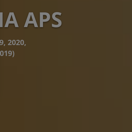
A APS
9, 2020,
2019)