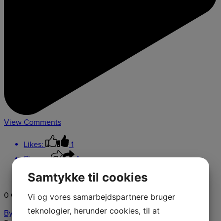
View Comments
Likes:
1
Shares:
1
Comments:
0
Samtykke til cookies
0 Comments
Comment on Facebook
Vi og vores samarbejdspartnere bruger
teknologier, herunder cookies, til at
Byberg Byg Håndværkerfirma ApS