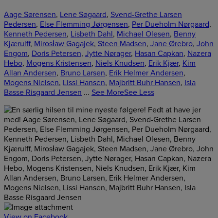
Aage Sørensen
,
Lene Søgaard
,
Svend-Grethe Larsen
Pedersen
,
Else Flemming Jørgensen
,
Per Dueholm Nørgaard
,
Kenneth Pedersen
,
Lisbeth Dahl
,
Michael Olesen
,
Benny
Kjærulff
,
Mirosław Gagajek
,
Steen Madsen
,
Jane Ørebro
,
John
Engom
,
Doris Petersen
,
Jytte Nørager
,
Hasan Capkan
,
Nazera
Hebo
,
Mogens Kristensen
,
Niels Knudsen
,
Erik Kjær
,
Kim
Allan Andersen
,
Bruno Larsen
,
Erik Helmer Andersen
,
Mogens Nielsen
,
Lissi Hansen
,
Majbritt Buhr Hansen
,
Isla
Basse Risgaard Jensen
...
See More
See Less
View on Facebook