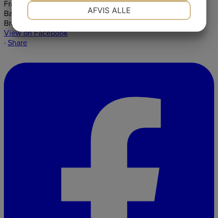
NØDVENDIGE
PRÆFERENCER
AFVIS ALLE
JA
NEJ
JA
NEJ
View on Facebook
MARKETING
STATISTIK
·
Share