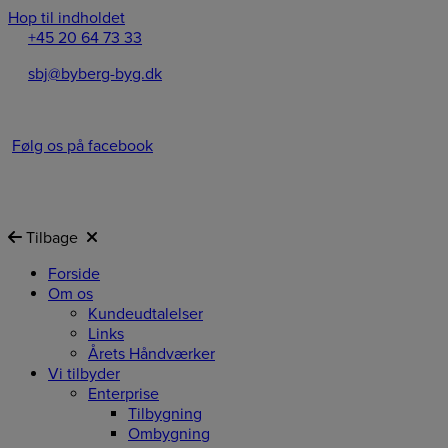
Hop til indholdet
+45 20 64 73 33
sbj@byberg-byg.dk
Følg os på facebook
Tilbage
Forside
Om os
Kundeudtalelser
Links
Årets Håndværker
Vi tilbyder
Enterprise
Tilbygning
Ombygning