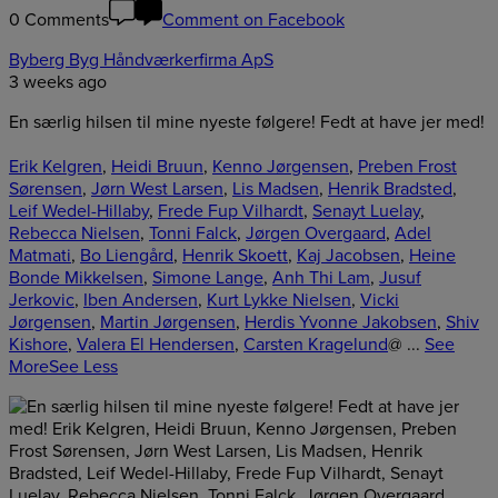
0 Comments
Comment on Facebook
Byberg Byg Håndværkerfirma ApS
3 weeks ago
En særlig hilsen til mine nyeste følgere! Fedt at have jer med!
Erik Kelgren
,
Heidi Bruun
,
Kenno Jørgensen
,
Preben Frost
Sørensen
,
Jørn West Larsen
,
Lis Madsen
,
Henrik Bradsted
,
Leif Wedel-Hillaby
,
Frede Fup Vilhardt
,
Senayt Luelay
,
Rebecca Nielsen
,
Tonni Falck
,
Jørgen Overgaard
,
Adel
Matmati
,
Bo Liengård
,
Henrik Skoett
,
Kaj Jacobsen
,
Heine
Bonde Mikkelsen
,
Simone Lange
,
Anh Thi Lam
,
Jusuf
Jerkovic
,
Iben Andersen
,
Kurt Lykke Nielsen
,
Vicki
Jørgensen
,
Martin Jørgensen
,
Herdis Yvonne Jakobsen
,
Shiv
Kishore
,
Valera El Hendersen
,
Carsten Kragelund
@
...
See
More
See Less