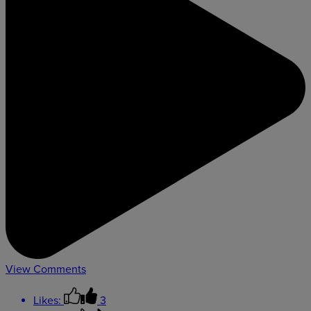
View Comments
Likes:
3