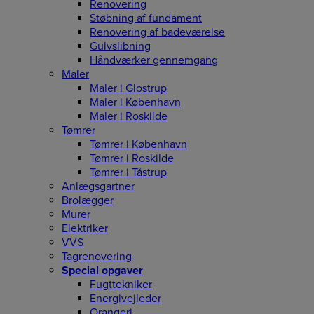
Renovering
Støbning af fundament
Renovering af badeværelse
Gulvslibning
Håndværker gennemgang
Maler
Maler i Glostrup
Maler i København
Maler i Roskilde
Tømrer
Tømrer i København
Tømrer i Roskilde
Tømrer i Tåstrup
Anlægsgartner
Brolægger
Murer
Elektriker
VVS
Tagrenovering
Special opgaver
Fugttekniker
Energivejleder
Orangeri