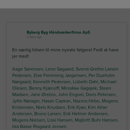
Byberg Byg Håndværkerfirma ApS
2 days ago
En særlig hilsen til mine nyeste følgere! Fedt at have
jer med!
Aage Sørensen
,
Lene Søgaard
,
Svend-Grethe Larsen
Pedersen
,
Else Flemming Jørgensen
,
Per Dueholm
Nørgaard
,
Kenneth Pedersen
,
Lisbeth Dahl
,
Michael
Olesen
,
Benny Kjærulff
,
Mirosław Gagajek
,
Steen
Madsen
,
Jane Ørebro
,
John Engom
,
Doris Petersen
,
Jytte Nørager
,
Hasan Capkan
,
Nazera Hebo
,
Mogens
Kristensen
,
Niels Knudsen
,
Erik Kjær
,
Kim Allan
Andersen
,
Bruno Larsen
,
Erik Helmer Andersen
,
Mogens Nielsen
,
Lissi Hansen
,
Majbritt Buhr Hansen
,
Isla Basse Risgaard Jensen