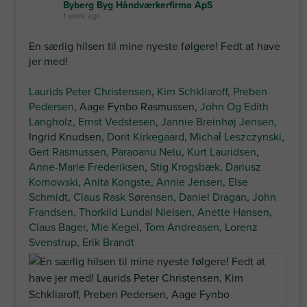
Byberg Byg Håndværkerfirma ApS
1 week ago
En særlig hilsen til mine nyeste følgere! Fedt at have
jer med!
Laurids Peter Christensen
,
Kim Schkliaroff
,
Preben
Pedersen
, Aage Fynbo Rasmussen,
John Og Edith
Langholz
,
Ernst Vedstesen
,
Jannie Breinhøj Jensen
,
Ingrid Knudsen,
Dorit Kirkegaard
,
Michał Leszczynski
,
Gert Rasmussen
,
Paraoanu Nelu
,
Kurt Lauridsen
,
Anne-Marie Frederiksen
,
Stig Krogsbæk
,
Dariusz
Kornowski
,
Anita Kongste
,
Annie Jensen
,
Else
Schmidt
,
Claus Rask Sørensen
,
Daniel Dragan
,
John
Frandsen
,
Thorkild Lundal Nielsen
,
Anette Hansen
,
Claus Bager
,
Mie Kegel
,
Tom Andreasen
,
Lorenz
Svenstrup
,
Erik Brandt