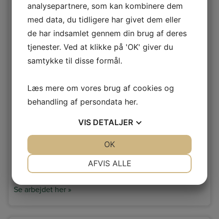
analysepartnere, som kan kombinere dem
med data, du tidligere har givet dem eller
de har indsamlet gennem din brug af deres
tjenester. Ved at klikke på 'OK' giver du
samtykke til disse formål.
Tag i Roskilde
Læs mere om vores brug af cookies og
Udskiftning af eksisterende undertag ud med diffusions
behandling af persondata
her
.
åbent undertag
VIS
DETALJER
JA
NEJ
OK
JA
NEJ
NØDVENDIGE
PRÆFERENCER
AFVIS ALLE
JA
NEJ
JA
NEJ
Se arbejdet her »
MARKETING
STATISTIK