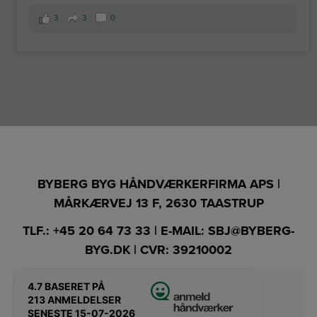
3
3
0
BYBERG BYG HÅNDVÆRKERFIRMA APS |
MÅRKÆRVEJ 13 F, 2630 TAASTRUP
TLF.:
+45 20 64 73 33
| E-MAIL:
SBJ@BYBERG-
BYG.DK
| CVR: 39210002
4.7
BASERET PÅ
213 ANMELDELSER
SENESTE 15-07-2026