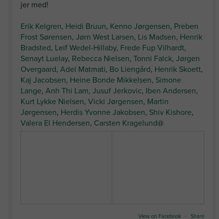
jer med!
Erik Kelgren
,
Heidi Bruun
,
Kenno Jørgensen
,
Preben
Frost Sørensen
,
Jørn West Larsen
,
Lis Madsen
,
Henrik
Bradsted
,
Leif Wedel-Hillaby
,
Frede Fup Vilhardt
,
Senayt Luelay
,
Rebecca Nielsen
,
Tonni Falck
,
Jørgen
Overgaard
,
Adel Matmati
,
Bo Liengård
,
Henrik Skoett
,
Kaj Jacobsen
,
Heine Bonde Mikkelsen
,
Simone
Lange
,
Anh Thi Lam
,
Jusuf Jerkovic
,
Iben Andersen
,
Kurt Lykke Nielsen
,
Vicki Jørgensen
,
Martin
Jørgensen
,
Herdis Yvonne Jakobsen
,
Shiv Kishore
,
Valera El Hendersen
,
Carsten Kragelund
@
View on Facebook
·
Share