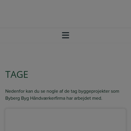
Hop
+45 20 64 73 33
SBJ@BYBERG-BYG.DK
til
FØLG OS PÅ FACEBOOK
indholdet
TAGE
Nedenfor kan du se nogle af de tag byggeprojekter som
Byberg Byg Håndværkerfirma har arbejdet med.​