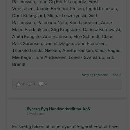
View on Facebook
·
Share
3
1
0
Byberg Byg Håndværkerfirma ApS
2 weeks ago
En særlig hilsen til mine nyeste følgere! Fedt at have