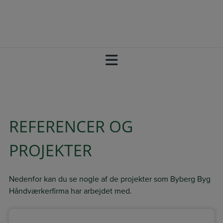
Hop
+45 20 64 73 33
SBJ@BYBERG-BYG.DK
til
FØLG OS PÅ FACEBOOK
indholdet
REFERENCER OG
PROJEKTER
Nedenfor kan du se nogle af de projekter som Byberg Byg
Håndværkerfirma har arbejdet med.​