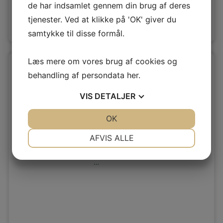
de har indsamlet gennem din brug af deres
tjenester. Ved at klikke på 'OK' giver du
Se arbejdet her »
samtykke til disse formål.
Læs mere om vores brug af cookies og
behandling af persondata
her
.
VIS
DETALJER
JA
NEJ
OK
JA
NEJ
NØDVENDIGE
PRÆFERENCER
AFVIS ALLE
køkkenmontering i smørum
JA
NEJ
JA
NEJ
…
MARKETING
STATISTIK