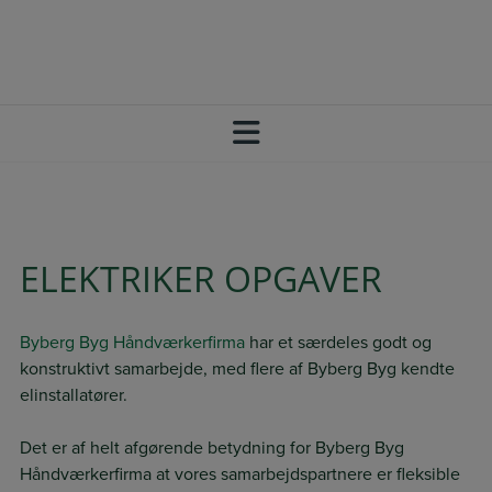
Hop
+45 20 64 73 33
SBJ@BYBERG-BYG.DK
til
FØLG OS PÅ FACEBOOK
indholdet
ELEKTRIKER OPGAVER
Byberg Byg Håndværkerfirma
har et særdeles godt og
konstruktivt samarbejde, med flere af Byberg Byg kendte
elinstallatører.
Det er af helt afgørende betydning for Byberg Byg
Håndværkerfirma at vores samarbejdspartnere er fleksible