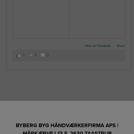
View on Facebook
·
Share
3
3
0
BYBERG BYG HÅNDVÆRKERFIRMA APS |
MÅRKÆRVEJ 13 F, 2630 TAASTRUP