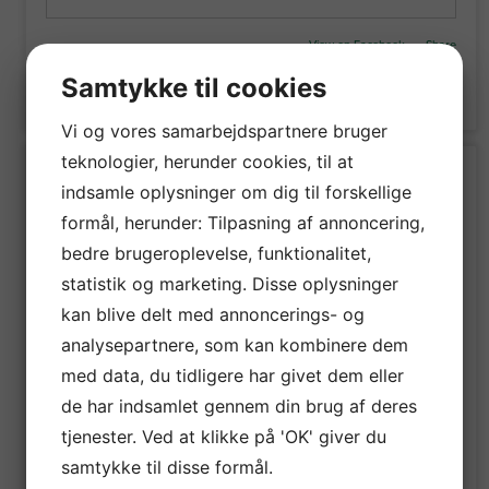
View on Facebook
·
Share
Samtykke til cookies
1
1
0
Vi og vores samarbejdspartnere bruger
teknologier, herunder cookies, til at
Byberg Byg Håndværkerfirma ApS
indsamle oplysninger om dig til forskellige
1 week ago
formål, herunder: Tilpasning af annoncering,
En særlig hilsen til mine nyeste følgere! Fedt at have
bedre brugeroplevelse, funktionalitet,
jer med!
statistik og marketing. Disse oplysninger
kan blive delt med annoncerings- og
Laurids Peter Christensen
,
Kim Schkliaroff
,
Preben
Pedersen
, Aage Fynbo Rasmussen,
John Og Edith
analysepartnere, som kan kombinere dem
Langholz
,
Ernst Vedstesen
,
Jannie Breinhøj Jensen
,
med data, du tidligere har givet dem eller
Ingrid Knudsen,
Dorit Kirkegaard
,
Michał Leszczynski
,
de har indsamlet gennem din brug af deres
Gert Rasmussen
,
Paraoanu Nelu
,
Kurt Lauridsen
,
tjenester. Ved at klikke på 'OK' giver du
Anne-Marie Frederiksen
,
Stig Krogsbæk
,
Dariusz
Kornowski
,
Anita Kongste
,
Annie Jensen
,
Else
samtykke til disse formål.
Schmidt
,
Claus Rask Sørensen
,
Daniel Dragan
,
John