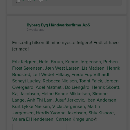
3
1
0
Byberg Byg Håndværkerfirma ApS
2 weeks ago
En særlig hilsen til mine nyeste følgere! Fedt at have
jer med!
Erik Kelgren
,
Heidi Bruun
,
Kenno Jørgensen
,
Preben
Frost Sørensen
,
Jørn West Larsen
,
Lis Madsen
,
Henrik
Bradsted
,
Leif Wedel-Hillaby
,
Frede Fup Vilhardt
,
Senayt Luelay
,
Rebecca Nielsen
,
Tonni Falck
,
Jørgen
Overgaard
,
Adel Matmati
,
Bo Liengård
,
Henrik Skoett
,
Kaj Jacobsen
,
Heine Bonde Mikkelsen
,
Simone
Lange
,
Anh Thi Lam
,
Jusuf Jerkovic
,
Iben Andersen
,
Kurt Lykke Nielsen
,
Vicki Jørgensen
,
Martin
Jørgensen
,
Herdis Yvonne Jakobsen
,
Shiv Kishore
,
Valera El Hendersen
,
Carsten Kragelund
@