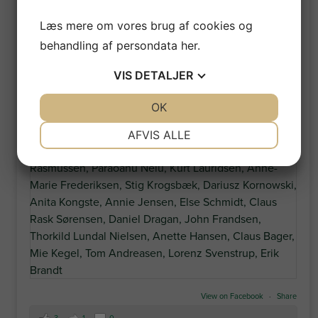
Frandsen
,
Thorkild Lundal Nielsen
,
Anette Hansen
,
Læs mere om vores brug af cookies og
Claus Bager
,
Mie Kegel
,
Tom Andreasen
,
Lorenz
behandling af persondata
her
.
Svenstrup
,
Erik Brandt
VIS
DETALJER
JA
NEJ
OK
JA
NEJ
NØDVENDIGE
PRÆFERENCER
AFVIS ALLE
JA
NEJ
JA
NEJ
MARKETING
STATISTIK
View on Facebook
·
Share