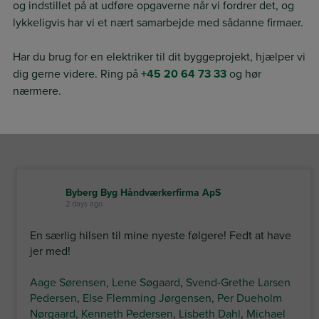
og indstillet på at udføre opgaverne når vi fordrer det, og
lykkeligvis har vi et nært samarbejde med sådanne firmaer.​
Har du brug for en elektriker til dit byggeprojekt, hjælper vi
dig gerne videre. Ring på
+45 20 64 73 33
og hør
nærmere.
Byberg Byg Håndværkerfirma ApS
2 days ago
En særlig hilsen til mine nyeste følgere! Fedt at have
jer med!
Aage Sørensen
,
Lene Søgaard
,
Svend-Grethe Larsen
Pedersen
,
Else Flemming Jørgensen
,
Per Dueholm
Nørgaard
,
Kenneth Pedersen
,
Lisbeth Dahl
,
Michael