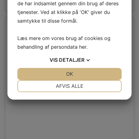
Se arbejdet her »
de har indsamlet gennem din brug af deres
tjenester. Ved at klikke på 'OK' giver du
samtykke til disse formål.
Læs mere om vores brug af cookies og
behandling af persondata
her
.
VIS
DETALJER
JA
NEJ
OK
JA
NEJ
Twins Velux Vinduer i Solrød
NØDVENDIGE
PRÆFERENCER
AFVIS ALLE
JA
NEJ
JA
NEJ
MARKETING
STATISTIK