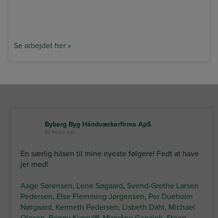
Se arbejdet her »
Byberg Byg Håndværkerfirma ApS
10 hours ago
En særlig hilsen til mine nyeste følgere! Fedt at have
jer med!
Aage Sørensen
,
Lene Søgaard
,
Svend-Grethe Larsen
Pedersen
,
Else Flemming Jørgensen
,
Per Dueholm
Nørgaard
,
Kenneth Pedersen
,
Lisbeth Dahl
,
Michael
Olesen
,
Benny Kjærulff
,
Mirosław Gagajek
,
Steen