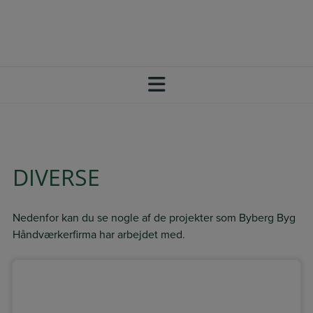
Hop
+45 20 64 73 33
SBJ@BYBERG-BYG.DK
til
FØLG OS PÅ FACEBOOK
indholdet
DIVERSE
Nedenfor kan du se nogle af de projekter som Byberg Byg
Håndværkerfirma har arbejdet med.​