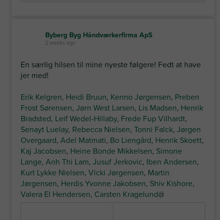
Byberg Byg Håndværkerfirma ApS
2 weeks ago
En særlig hilsen til mine nyeste følgere! Fedt at have
jer med!
Erik Kelgren
,
Heidi Bruun
,
Kenno Jørgensen
,
Preben
Frost Sørensen
,
Jørn West Larsen
,
Lis Madsen
,
Henrik
Bradsted
,
Leif Wedel-Hillaby
,
Frede Fup Vilhardt
,
Senayt Luelay
,
Rebecca Nielsen
,
Tonni Falck
,
Jørgen
Overgaard
,
Adel Matmati
,
Bo Liengård
,
Henrik Skoett
,
Kaj Jacobsen
,
Heine Bonde Mikkelsen
,
Simone
Lange
,
Anh Thi Lam
,
Jusuf Jerkovic
,
Iben Andersen
,
Kurt Lykke Nielsen
,
Vicki Jørgensen
,
Martin
Jørgensen
,
Herdis Yvonne Jakobsen
,
Shiv Kishore
,
Valera El Hendersen
,
Carsten Kragelund
@