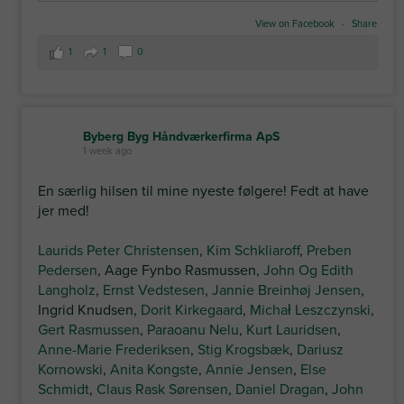
View on Facebook
·
Share
1
1
0
Byberg Byg Håndværkerfirma ApS
1 week ago
En særlig hilsen til mine nyeste følgere! Fedt at have
jer med!
Laurids Peter Christensen
,
Kim Schkliaroff
,
Preben
Pedersen
, Aage Fynbo Rasmussen,
John Og Edith
Langholz
,
Ernst Vedstesen
,
Jannie Breinhøj Jensen
,
Ingrid Knudsen,
Dorit Kirkegaard
,
Michał Leszczynski
,
Gert Rasmussen
,
Paraoanu Nelu
,
Kurt Lauridsen
,
Anne-Marie Frederiksen
,
Stig Krogsbæk
,
Dariusz
Kornowski
,
Anita Kongste
,
Annie Jensen
,
Else
Schmidt
,
Claus Rask Sørensen
,
Daniel Dragan
,
John