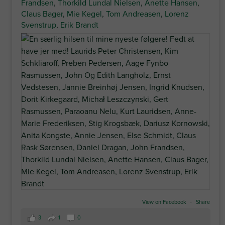
Frandsen
,
Thorkild Lundal Nielsen
,
Anette Hansen
,
Claus Bager
,
Mie Kegel
,
Tom Andreasen
,
Lorenz
Svenstrup
,
Erik Brandt
View on Facebook
·
Share
3
1
0