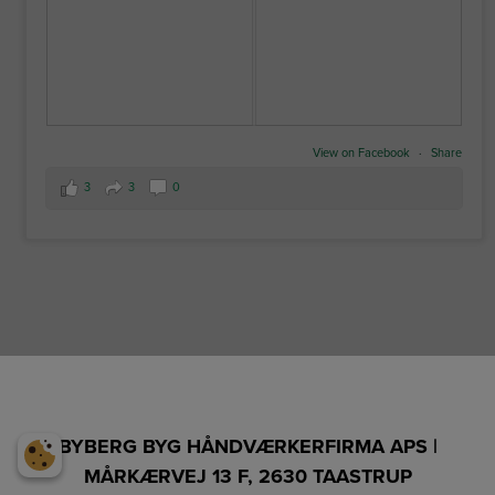
View on Facebook
·
Share
3
3
0
BYBERG BYG HÅNDVÆRKERFIRMA APS |
MÅRKÆRVEJ 13 F, 2630 TAASTRUP