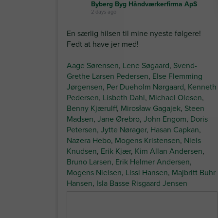
Byberg Byg Håndværkerfirma ApS
2 days ago
En særlig hilsen til mine nyeste følgere!
Fedt at have jer med!
Aage Sørensen
,
Lene Søgaard
,
Svend-
Grethe Larsen Pedersen
,
Else Flemming
Jørgensen
,
Per Dueholm Nørgaard
,
Kenneth
Pedersen
,
Lisbeth Dahl
,
Michael Olesen
,
Benny Kjærulff
,
Mirosław Gagajek
,
Steen
Madsen
,
Jane Ørebro
,
John Engom
,
Doris
Petersen
,
Jytte Nørager
,
Hasan Capkan
,
Nazera Hebo
,
Mogens Kristensen
,
Niels
Knudsen
,
Erik Kjær
,
Kim Allan Andersen
,
Bruno Larsen
,
Erik Helmer Andersen
,
Mogens Nielsen
,
Lissi Hansen
,
Majbritt Buhr
Hansen
,
Isla Basse Risgaard Jensen