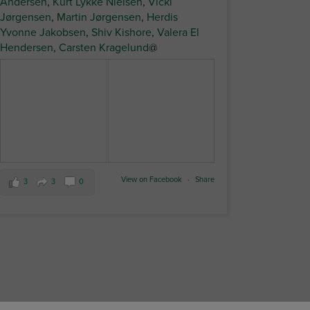
Andersen
,
Kurt Lykke Nielsen
,
Vicki
Jørgensen
,
Martin Jørgensen
,
Herdis
Yvonne Jakobsen
,
Shiv Kishore
,
Valera El
Hendersen
,
Carsten Kragelund
@
View on Facebook
·
Share
3
3
0