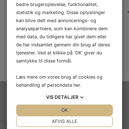
bedre brugeroplevelse, funktionalitet,
statistik og marketing. Disse oplysninger
kan blive delt med annoncerings- og
analysepartnere, som kan kombinere dem
med data, du tidligere har givet dem eller
de har indsamlet gennem din brug af deres
tjenester. Ved at klikke på 'OK' giver du
samtykke til disse formål.
Læs mere om vores brug af cookies og
behandling af persondata
her
.
VIS
DETALJER
Byberg Byg Håndværkerfirma ApS
JA
NEJ
OK
JA
NEJ
1 week ago
NØDVENDIGE
PRÆFERENCER
AFVIS ALLE
En særlig hilsen til mine nyeste følgere!
Fedt at have jer med!