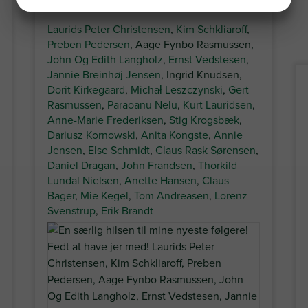
JA
NEJ
JA
NEJ
MARKETING
STATISTIK
Laurids Peter Christensen
,
Kim Schkliaroff
,
Preben Pedersen
, Aage Fynbo Rasmussen,
John Og Edith Langholz
,
Ernst Vedstesen
,
Jannie Breinhøj Jensen
, Ingrid Knudsen,
Dorit Kirkegaard
,
Michał Leszczynski
,
Gert
Rasmussen
,
Paraoanu Nelu
,
Kurt Lauridsen
,
Anne-Marie Frederiksen
,
Stig Krogsbæk
,
Dariusz Kornowski
,
Anita Kongste
,
Annie
Jensen
,
Else Schmidt
,
Claus Rask Sørensen
,
Daniel Dragan
,
John Frandsen
,
Thorkild
Lundal Nielsen
,
Anette Hansen
,
Claus
Bager
,
Mie Kegel
,
Tom Andreasen
,
Lorenz
Svenstrup
,
Erik Brandt