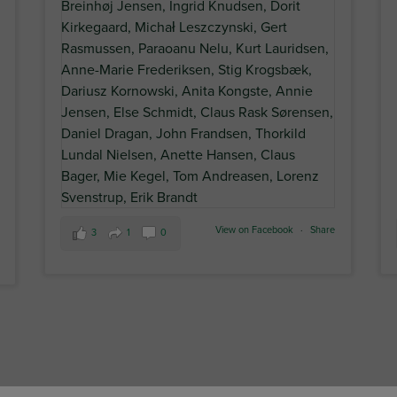
View on Facebook
·
Share
3
1
0