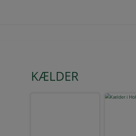
Hop
+45 20 64 73 33
SBJ@BYBERG-BYG.DK
til
indholdet
KÆLDER