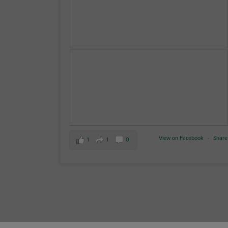
View on Facebook
·
Share
1
1
0