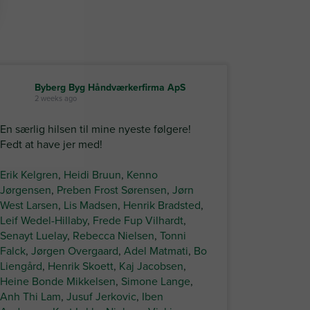
Byberg Byg Håndværkerfirma ApS
2 weeks ago
En særlig hilsen til mine nyeste følgere!
Fedt at have jer med!
Erik Kelgren
,
Heidi Bruun
,
Kenno
Jørgensen
,
Preben Frost Sørensen
,
Jørn
West Larsen
,
Lis Madsen
,
Henrik Bradsted
,
Leif Wedel-Hillaby
,
Frede Fup Vilhardt
,
Senayt Luelay
,
Rebecca Nielsen
,
Tonni
Falck
,
Jørgen Overgaard
,
Adel Matmati
,
Bo
Liengård
,
Henrik Skoett
,
Kaj Jacobsen
,
Heine Bonde Mikkelsen
,
Simone Lange
,
Anh Thi Lam
,
Jusuf Jerkovic
,
Iben