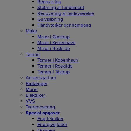
Renovering
Støbning af fundament
Renovering af badeværelse
Gulvslibning
Håndværker gennemgang
Maler
Maler i Glostrup
Maler i København
Maler i Roskilde
Tømrer
Tømrer i København
Tømrer i Roskilde
Tømrer i Tåstrup
Anlægsgartner
Brolægger
Murer
Elektriker
VVS
Tagrenovering
Special opgaver
Fugttekniker
Energivejleder
Orangeri