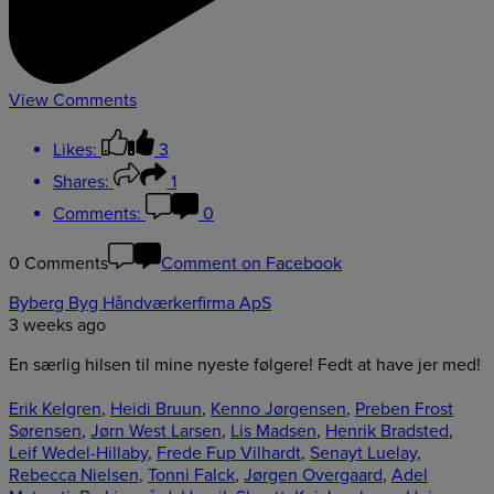
View Comments
Likes:
3
Shares:
1
Comments:
0
0 Comments
Comment on Facebook
Byberg Byg Håndværkerfirma ApS
3 weeks ago
En særlig hilsen til mine nyeste følgere! Fedt at have jer med!
Erik Kelgren
,
Heidi Bruun
,
Kenno Jørgensen
,
Preben Frost
Sørensen
,
Jørn West Larsen
,
Lis Madsen
,
Henrik Bradsted
,
Leif Wedel-Hillaby
,
Frede Fup Vilhardt
,
Senayt Luelay
,
Rebecca Nielsen
,
Tonni Falck
,
Jørgen Overgaard
,
Adel