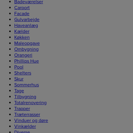
Badeværelser
Carport
Facade
Gulvarbejde
Haveanlæg
Kælder
Køkken
Maleopgave
Ombygning
Orangeri
Phillips Hue
Pool
Shelters
Skur
Sommerhus
Tage
Tilbygning
Totalrenovering
Trapper
Træterrasser
Vinduer og døre
Vinkælder
Diverse