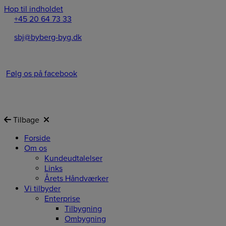
Hop til indholdet
+45 20 64 73 33
sbj@byberg-byg.dk
Følg os på facebook
Tilbage
Forside
Om os
Kundeudtalelser
Links
Årets Håndværker
Vi tilbyder
Enterprise
Tilbygning
Ombygning