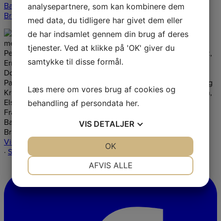
Bager
,
Mie Kegel
,
Tom Andreasen
,
Lorenz Svenstrup
,
Erik
analysepartnere, som kan kombinere dem
Brandt
...
See More
See Less
med data, du tidligere har givet dem eller
de har indsamlet gennem din brug af deres
tjenester. Ved at klikke på 'OK' giver du
samtykke til disse formål.
Læs mere om vores brug af cookies og
behandling af persondata
her
.
VIS
DETALJER
View on Facebook
JA
NEJ
OK
JA
NEJ
·
Share
NØDVENDIGE
PRÆFERENCER
AFVIS ALLE
JA
NEJ
JA
NEJ
MARKETING
STATISTIK