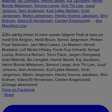
Matmati
,
Bo Liengård
,
Henrik Skoett
,
Kaj Jacobsen
,
Heine
Bonde Mikkelsen
,
Simone Lange
,
Anh Thi Lam
,
Jusuf
Jerkovic
,
Iben Andersen
,
Kurt Lykke Nielsen
,
Vicki
Jørgensen
,
Martin Jørgensen
,
Herdis Yvonne Jakobsen
,
Shiv
Kishore
,
Valera El Hendersen
,
Carsten Kragelund
@
...
See
More
See Less
View on Facebook
·
Share