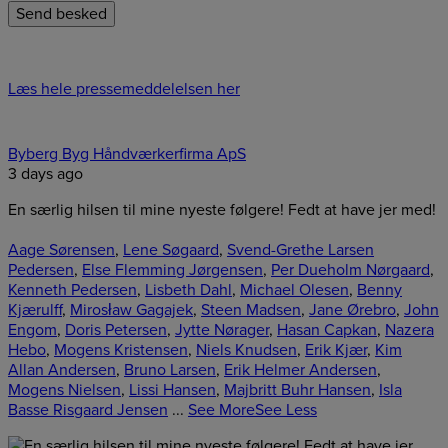
Læs hele pressemeddelelsen her
Byberg Byg Håndværkerfirma ApS
3 days ago
En særlig hilsen til mine nyeste følgere! Fedt at have jer med!
Aage Sørensen
,
Lene Søgaard
,
Svend-Grethe Larsen
Pedersen
,
Else Flemming Jørgensen
,
Per Dueholm Nørgaard
,
Kenneth Pedersen
,
Lisbeth Dahl
,
Michael Olesen
,
Benny
Kjærulff
,
Mirosław Gagajek
,
Steen Madsen
,
Jane Ørebro
,
John
Engom
,
Doris Petersen
,
Jytte Nørager
,
Hasan Capkan
,
Nazera
Hebo
,
Mogens Kristensen
,
Niels Knudsen
,
Erik Kjær
,
Kim
Allan Andersen
,
Bruno Larsen
,
Erik Helmer Andersen
,
Mogens Nielsen
,
Lissi Hansen
,
Majbritt Buhr Hansen
,
Isla
Basse Risgaard Jensen
...
See More
See Less