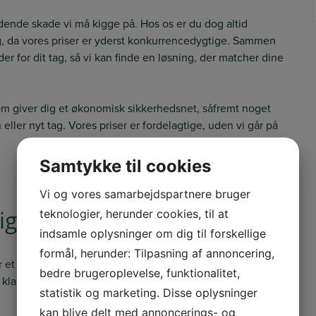
ende skade vi må kigge på. Hos os er du dog altid
tag, da vores priser er yderst konkurrencedygtige. Sammen
er for dit tag, så vi kan finde en løsning, der matcher dine
om giver dig et økonomisk sikkerhedsnet, såfremt noget
eller nyt tag. Vores priser er fordelagtige, uden vi går på
Samtykke til cookies
Vi og vores samarbejdspartnere bruger
ligtende tilbud
teknologier, herunder cookies, til at
indsamle oplysninger om dig til forskellige
formål, herunder: Tilpasning af annoncering,
or et uforpligtende tilbud eller en dybdegående snak om
bedre brugeroplevelse, funktionalitet,
klar ved telefonen og tasterne til at besvare ethvert
statistik og marketing. Disse oplysninger
kan blive delt med annoncerings- og