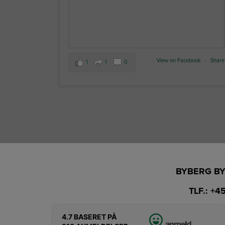
View on Facebook
·
Share
1
1
0
BYBERG BY
TLF.:
+45
4.7
BASERET PÅ