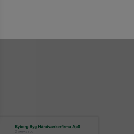
Byberg Byg Håndværkerfirma ApS
2 weeks ago