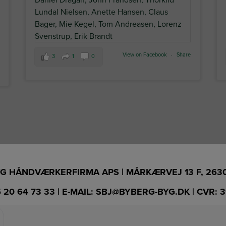
View on Facebook
·
Share
3
1
0
G HÅNDVÆRKERFIRMA APS | MÅRKÆRVEJ 13 F, 263
 20 64 73 33
| E-MAIL:
SBJ@BYBERG-BYG.DK
| CVR: 