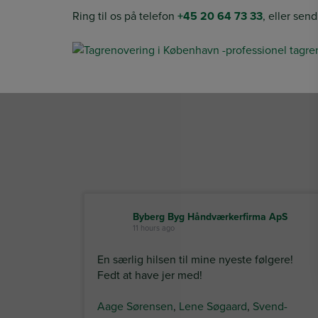
Ring til os på telefon
+45 20 64 73 33
, eller sen
Byberg Byg Håndværkerfirma ApS
11 hours ago
En særlig hilsen til mine nyeste følgere!
Fedt at have jer med!
Aage Sørensen
,
Lene Søgaard
,
Svend-