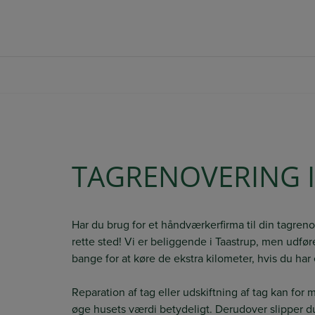
Hop
+45 20 64 73 33
SBJ@BYBERG-BYG.DK
til
indholdet
TAGRENOVERING 
Har du brug for et håndværkerfirma til din tagre
rette sted! Vi er beliggende i Taastrup, men udfø
bange for at køre de ekstra kilometer, hvis du har
Reparation af tag eller udskiftning af tag kan for
øge husets værdi betydeligt. Derudover slipper d