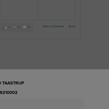
View on Facebook
·
Share
3
3
0
0 TAASTRUP
39210002