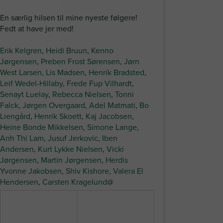
En særlig hilsen til mine nyeste følgere!
Fedt at have jer med!
Erik Kelgren
,
Heidi Bruun
,
Kenno
Jørgensen
,
Preben Frost Sørensen
,
Jørn
West Larsen
,
Lis Madsen
,
Henrik Bradsted
,
Leif Wedel-Hillaby
,
Frede Fup Vilhardt
,
Senayt Luelay
,
Rebecca Nielsen
,
Tonni
Falck
,
Jørgen Overgaard
,
Adel Matmati
,
Bo
Liengård
,
Henrik Skoett
,
Kaj Jacobsen
,
Heine Bonde Mikkelsen
,
Simone Lange
,
Anh Thi Lam
,
Jusuf Jerkovic
,
Iben
Andersen
,
Kurt Lykke Nielsen
,
Vicki
Jørgensen
,
Martin Jørgensen
,
Herdis
Yvonne Jakobsen
,
Shiv Kishore
,
Valera El
Hendersen
,
Carsten Kragelund
@