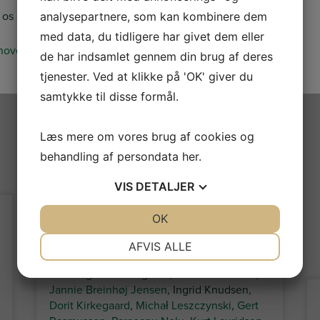
d os en e-mail
mail@byberg-byg.dk
.​
analysepartnere, som kan kombinere dem
med data, du tidligere har givet dem eller
de har indsamlet gennem din brug af deres
tjenester. Ved at klikke på 'OK' giver du
samtykke til disse formål.
Læs mere om vores brug af cookies og
Byberg Byg Håndværkerfirma ApS
behandling af persondata
her
.
1 week ago
VIS
DETALJER
En særlig hilsen til mine nyeste følgere!
Fedt at have jer med!
JA
NEJ
OK
JA
NEJ
NØDVENDIGE
PRÆFERENCER
Laurids Peter Christensen
,
Kim Schkliaroff
,
AFVIS ALLE
Preben Pedersen
, Aage Fynbo Rasmussen,
JA
NEJ
JA
NEJ
John Og Edith Langholz
,
Ernst Vedstesen
,
Jannie Breinhøj Jensen
, Ingrid Knudsen,
MARKETING
STATISTIK
Dorit Kirkegaard
,
Michał Leszczynski
,
Gert