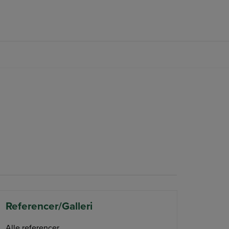
FØLG OS PÅ FACEBOOK
Referencer/Galleri
Alle referencer