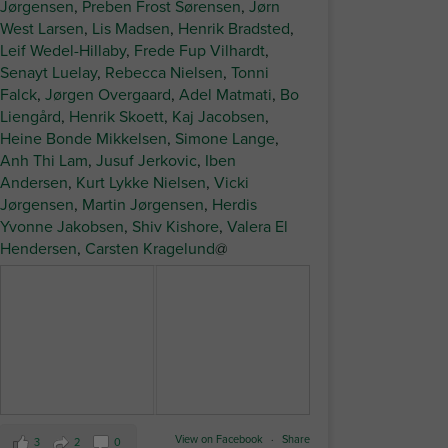
Jørgensen
,
Preben Frost Sørensen
,
Jørn
West Larsen
,
Lis Madsen
,
Henrik Bradsted
,
Leif Wedel-Hillaby
,
Frede Fup Vilhardt
,
Senayt Luelay
,
Rebecca Nielsen
,
Tonni
Falck
,
Jørgen Overgaard
,
Adel Matmati
,
Bo
Liengård
,
Henrik Skoett
,
Kaj Jacobsen
,
Heine Bonde Mikkelsen
,
Simone Lange
,
Anh Thi Lam
,
Jusuf Jerkovic
,
Iben
Andersen
,
Kurt Lykke Nielsen
,
Vicki
Jørgensen
,
Martin Jørgensen
,
Herdis
Yvonne Jakobsen
,
Shiv Kishore
,
Valera El
Hendersen
,
Carsten Kragelund
@
View on Facebook
·
Share
3
2
0