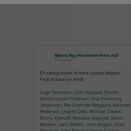
Byberg Byg Håndværkerfirma ApS
19 hours ago
En særlig hilsen til mine nyeste følgere!
Fedt at have jer med!
Aage Sørensen
,
Lene Søgaard
,
Svend-
Grethe Larsen Pedersen
,
Else Flemming
Jørgensen
,
Per Dueholm Nørgaard
,
Kenneth
Pedersen
,
Lisbeth Dahl
,
Michael Olesen
,
Benny Kjærulff
,
Mirosław Gagajek
,
Steen
Madsen
,
Jane Ørebro
,
John Engom
,
Doris
Petersen
,
Jytte Nørager
,
Hasan Capkan
,