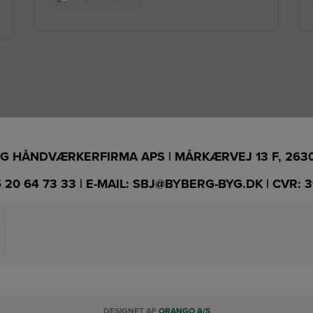
G HÅNDVÆRKERFIRMA APS | MÅRKÆRVEJ 13 F, 263
 20 64 73 33
| E-MAIL:
SBJ@BYBERG-BYG.DK
| CVR: 
DESIGNET AF
ORANGO A/S