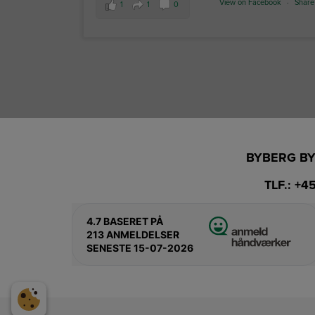
View on Facebook
·
Share
1
1
0
BYBERG BY
TLF.:
+45
4.7
BASERET PÅ
213 ANMELDELSER
SENESTE 15-07-2026