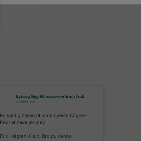
Byberg Byg Håndværkerfirma ApS
2 weeks ago
En særlig hilsen til mine nyeste følgere!
Fedt at have jer med!
Erik Kelgren
,
Heidi Bruun
,
Kenno