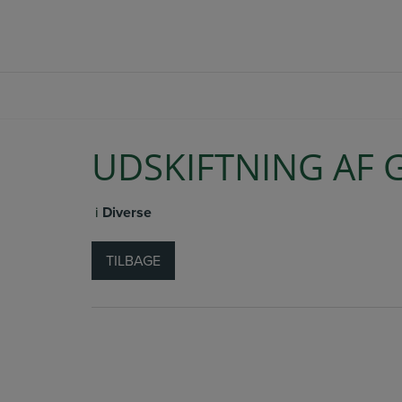
Hop
+45 20 64 73 33
SBJ@BYBERG-BYG.DK
til
indholdet
UDSKIFTNING AF 
i
Diverse
TILBAGE