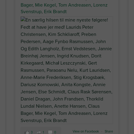
Bager
,
Mie Kegel
,
Tom Andreasen
,
Lorenz
Svenstrup
,
Erik Brandt
View on Facebook
·
Share
3
1
0