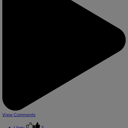
View Comments
Likes:
3