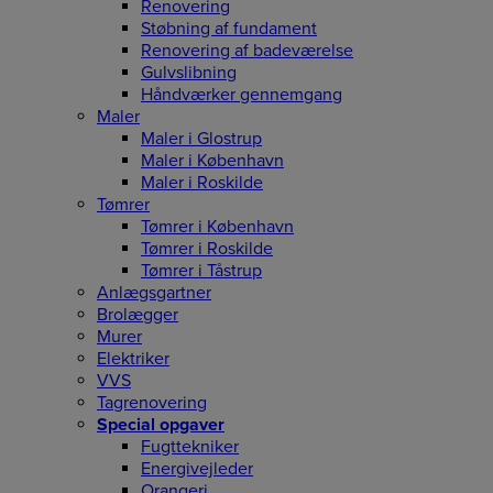
Renovering
Støbning af fundament
Renovering af badeværelse
Gulvslibning
Håndværker gennemgang
Maler
Maler i Glostrup
Maler i København
Maler i Roskilde
Tømrer
Tømrer i København
Tømrer i Roskilde
Tømrer i Tåstrup
Anlægsgartner
Brolægger
Murer
Elektriker
VVS
Tagrenovering
Special opgaver
Fugttekniker
Energivejleder
Orangeri