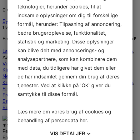
teknologier, herunder cookies, til at
0 Comments
Comment on Facebook
indsamle oplysninger om dig til forskellige
Byberg Byg Håndværkerfirma ApS
formål, herunder: Tilpasning af annoncering,
1 week ago
bedre brugeroplevelse, funktionalitet,
En særlig hilsen til mine nyeste følgere! Fedt at have jer med!
statistik og marketing. Disse oplysninger
kan blive delt med annoncerings- og
Laurids Peter Christensen
,
Kim Schkliaroff
,
Preben Pedersen
,
Aage Fynbo Rasmussen,
John Og Edith Langholz
,
Ernst
analysepartnere, som kan kombinere dem
Vedstesen
,
Jannie Breinhøj Jensen
, Ingrid Knudsen,
Dorit
med data, du tidligere har givet dem eller
Kirkegaard
,
Michał Leszczynski
,
Gert Rasmussen
,
Paraoanu
Nelu
,
Kurt Lauridsen
,
Anne-Marie Frederiksen
,
Stig
de har indsamlet gennem din brug af deres
Krogsbæk
,
Dariusz Kornowski
,
Anita Kongste
,
Annie Jensen
,
tjenester. Ved at klikke på 'OK' giver du
Else Schmidt
,
Claus Rask Sørensen
,
Daniel Dragan
,
John
samtykke til disse formål.
Frandsen
,
Thorkild Lundal Nielsen
,
Anette Hansen
,
Claus
Bager
,
Mie Kegel
,
Tom Andreasen
,
Lorenz Svenstrup
,
Erik
Brandt
...
See More
See Less
Læs mere om vores brug af cookies og
behandling af persondata
her
.
VIS
DETALJER