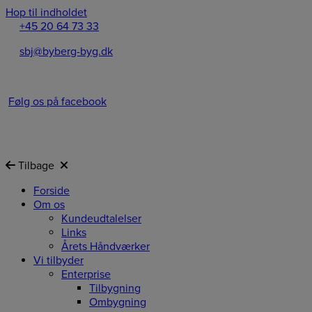
Hop til indholdet
+45 20 64 73 33
sbj@byberg-byg.dk
Følg os på facebook
Tilbage
Forside
Om os
Kundeudtalelser
Links
Årets Håndværker
Vi tilbyder
Enterprise
Tilbygning
Ombygning