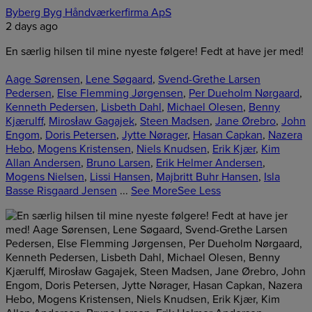
Byberg Byg Håndværkerfirma ApS
2 days ago
En særlig hilsen til mine nyeste følgere! Fedt at have jer med!
Aage Sørensen
,
Lene Søgaard
,
Svend-Grethe Larsen
Pedersen
,
Else Flemming Jørgensen
,
Per Dueholm Nørgaard
,
Kenneth Pedersen
,
Lisbeth Dahl
,
Michael Olesen
,
Benny
Kjærulff
,
Mirosław Gagajek
,
Steen Madsen
,
Jane Ørebro
,
John
Engom
,
Doris Petersen
,
Jytte Nørager
,
Hasan Capkan
,
Nazera
Hebo
,
Mogens Kristensen
,
Niels Knudsen
,
Erik Kjær
,
Kim
Allan Andersen
,
Bruno Larsen
,
Erik Helmer Andersen
,
Mogens Nielsen
,
Lissi Hansen
,
Majbritt Buhr Hansen
,
Isla
Basse Risgaard Jensen
...
See More
See Less