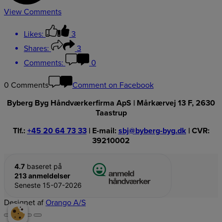
View Comments
Likes:
3
Shares:
3
Comments:
0
0 Comments
Comment on Facebook
Byberg Byg Håndværkerfirma ApS | Mårkærvej 13 F, 2630
Taastrup
Tlf.:
+45 20 64 73 33
| E-mail:
sbj@byberg-byg.dk
| CVR:
39210002
4.7
baseret på
213 anmeldelser
Seneste 15-07-2026
Designet af
Orango A/S