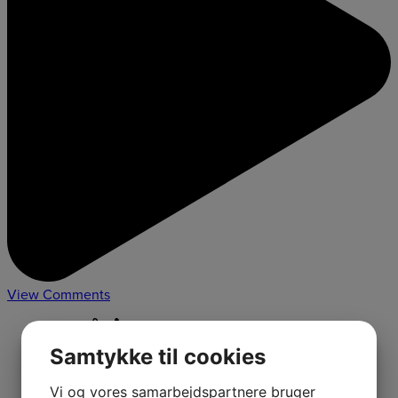
View Comments
Likes:
1
Samtykke til cookies
Shares:
1
Comments:
0
Vi og vores samarbejdspartnere bruger