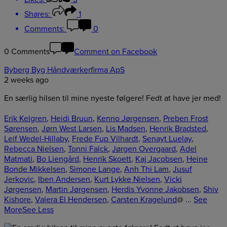
Shares:
1
Comments:
0
0 Comments
Comment on Facebook
Byberg Byg Håndværkerfirma ApS
2 weeks ago
En særlig hilsen til mine nyeste følgere! Fedt at have jer med!
Erik Kelgren
,
Heidi Bruun
,
Kenno Jørgensen
,
Preben Frost
Sørensen
,
Jørn West Larsen
,
Lis Madsen
,
Henrik Bradsted
,
Leif Wedel-Hillaby
,
Frede Fup Vilhardt
,
Senayt Luelay
,
Rebecca Nielsen
,
Tonni Falck
,
Jørgen Overgaard
,
Adel
Matmati
,
Bo Liengård
,
Henrik Skoett
,
Kaj Jacobsen
,
Heine
Bonde Mikkelsen
,
Simone Lange
,
Anh Thi Lam
,
Jusuf
Jerkovic
,
Iben Andersen
,
Kurt Lykke Nielsen
,
Vicki
Jørgensen
,
Martin Jørgensen
,
Herdis Yvonne Jakobsen
,
Shiv
Kishore
,
Valera El Hendersen
,
Carsten Kragelund
@
...
See
More
See Less