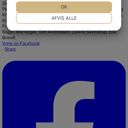
JA
NEJ
OK
JA
NEJ
NØDVENDIGE
PRÆFERENCER
AFVIS ALLE
JA
NEJ
JA
NEJ
MARKETING
STATISTIK
View on Facebook
·
Share