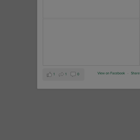
View on Facebook
·
Share
1
1
0