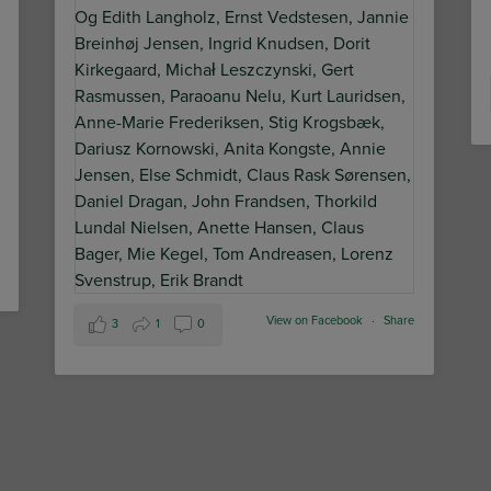
View on Facebook
·
Share
3
1
0