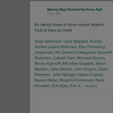
Byberg Byg Håndværkerfirma ApS
2 days ago
En særlig hilsen til mine nyeste følgere!
Fedt at have jer med!
Aage Sørensen
,
Lene Søgaard
,
Svend-
Grethe Larsen Pedersen
,
Else Flemming
Jørgensen
,
Per Dueholm Nørgaard
,
Kenneth
Pedersen
,
Lisbeth Dahl
,
Michael Olesen
,
Benny Kjærulff
,
Mirosław Gagajek
,
Steen
Madsen
,
Jane Ørebro
,
John Engom
,
Doris
Petersen
,
Jytte Nørager
,
Hasan Capkan
,
Nazera Hebo
,
Mogens Kristensen
,
Niels
Knudsen
,
Erik Kjær
,
Kim A
...
See More