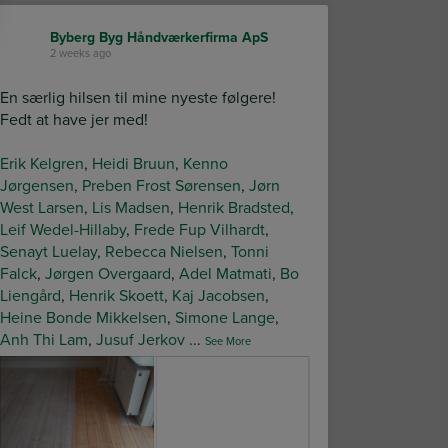
Byberg Byg Håndværkerfirma ApS
2 weeks ago
En særlig hilsen til mine nyeste følgere!
Fedt at have jer med!
Erik Kelgren
,
Heidi Bruun
,
Kenno
Jørgensen
,
Preben Frost Sørensen
,
Jørn
West Larsen
,
Lis Madsen
,
Henrik Bradsted
,
Leif Wedel-Hillaby
,
Frede Fup Vilhardt
,
Senayt Luelay
,
Rebecca Nielsen
,
Tonni
Falck
,
Jørgen Overgaard
,
Adel Matmati
,
Bo
Liengård
,
Henrik Skoett
,
Kaj Jacobsen
,
Heine Bonde Mikkelsen
,
Simone Lange
,
Anh Thi Lam
,
Jusuf Jerkov
...
See More