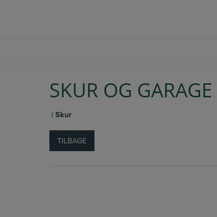
Hop
+45 20 64 73 33
SBJ@BYBERG-BYG.DK
til
indholdet
SKUR OG GARAGE 
i
Skur
TILBAGE