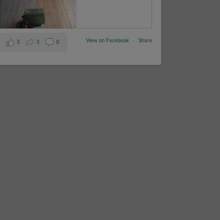
View on Facebook
·
Share
3
3
0