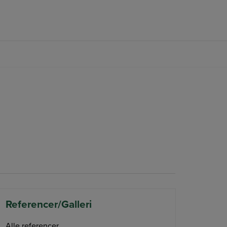
FØLG OS PÅ FACEBOOK
Referencer/Galleri
Alle referencer