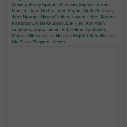
Olesen
,
Benny Kjærulff
,
Mirosław Gagajek
,
Steen
Madsen
,
Jane Ørebro
,
John Engom
,
Doris Petersen
,
Jytte Nørager
,
Hasan Capkan
,
Nazera Hebo
,
Mogens
Kristensen
,
Niels Knudsen
,
Erik Kjær
,
Kim Allan
Andersen
,
Bruno Larsen
,
Erik Helmer Andersen
,
Mogens Nielsen
,
Lissi Hansen
,
Majbritt Buhr Hansen
,
Isla Basse Risgaard Jensen