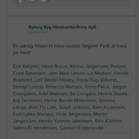
3
1
0
Byberg Byg Håndværkerfirma ApS
2 weeks ago
En særlig hilsen til mine nyeste følgere! Fedt at have
jer med!
Erik Kelgren
,
Heidi Bruun
,
Kenno Jørgensen
,
Preben
Frost Sørensen
,
Jørn West Larsen
,
Lis Madsen
,
Henrik
Bradsted
,
Leif Wedel-Hillaby
,
Frede Fup Vilhardt
,
Senayt Luelay
,
Rebecca Nielsen
,
Tonni Falck
,
Jørgen
Overgaard
,
Adel Matmati
,
Bo Liengård
,
Henrik Skoett
,
Kaj Jacobsen
,
Heine Bonde Mikkelsen
,
Simone
Lange
,
Anh Thi Lam
,
Jusuf Jerkovic
,
Iben Andersen
,
Kurt Lykke Nielsen
,
Vicki Jørgensen
,
Martin
Jørgensen
,
Herdis Yvonne Jakobsen
,
Shiv Kishore
,
Valera El Hendersen
,
Carsten Kragelund
@