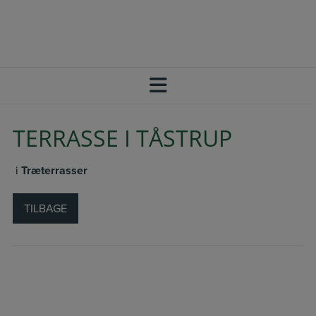
Hop
+45 20 64 73 33
SBJ@BYBERG-BYG.DK
til
FØLG OS PÅ FACEBOOK
indholdet
TERRASSE I TÅSTRUP
i
Træterrasser
TILBAGE