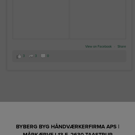
View on Facebook
·
Share
3
3
0
BYBERG BYG HÅNDVÆRKERFIRMA APS |
MÅRKÆRVEJ 13 F, 2630 TAASTRUP