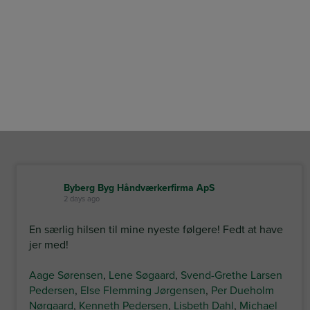
Byberg Byg Håndværkerfirma ApS
2 days ago
En særlig hilsen til mine nyeste følgere! Fedt at have
jer med!
Aage Sørensen
,
Lene Søgaard
,
Svend-Grethe Larsen
Pedersen
,
Else Flemming Jørgensen
,
Per Dueholm
Nørgaard
,
Kenneth Pedersen
,
Lisbeth Dahl
,
Michael