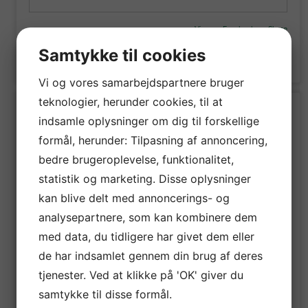
View on Facebook
·
Share
Samtykke til cookies
1
1
0
Vi og vores samarbejdspartnere bruger
teknologier, herunder cookies, til at
Byberg Byg Håndværkerfirma ApS
indsamle oplysninger om dig til forskellige
1 week ago
formål, herunder: Tilpasning af annoncering,
En særlig hilsen til mine nyeste følgere! Fedt at have
bedre brugeroplevelse, funktionalitet,
jer med!
statistik og marketing. Disse oplysninger
kan blive delt med annoncerings- og
Laurids Peter Christensen
,
Kim Schkliaroff
,
Preben
analysepartnere, som kan kombinere dem
Pedersen
, Aage Fynbo Rasmussen,
John Og Edith
Langholz
,
Ernst Vedstesen
,
Jannie Breinhøj Jensen
,
med data, du tidligere har givet dem eller
Ingrid Knudsen,
Dorit Kirkegaard
,
Michał Leszczynski
,
de har indsamlet gennem din brug af deres
Gert Rasmussen
,
Paraoanu Nelu
,
Kurt Lauridsen
,
tjenester. Ved at klikke på 'OK' giver du
Anne-Marie Frederiksen
,
Stig Krogsbæk
,
Dariusz
Kornowski
,
Anita Kongste
,
Annie Jensen
,
Else
samtykke til disse formål.