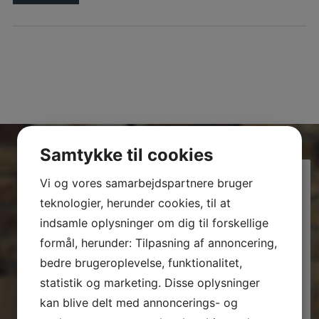
Samtykke til cookies
Vi og vores samarbejdspartnere bruger
Byberg Byg Håndværkerfirma ApS
1 week ago
teknologier, herunder cookies, til at
indsamle oplysninger om dig til forskellige
En særlig hilsen til mine nyeste følgere! Fedt at have
jer med!
formål, herunder: Tilpasning af annoncering,
bedre brugeroplevelse, funktionalitet,
Laurids Peter Christensen
,
Kim Schkliaroff
,
Preben
statistik og marketing. Disse oplysninger
Pedersen
, Aage Fynbo Rasmussen,
John Og Edith
kan blive delt med annoncerings- og
Langholz
,
Ernst Vedstesen
,
Jannie Breinhøj Jensen
,