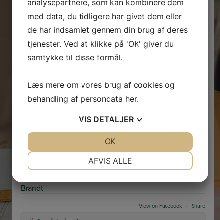
Ingrid Knudsen,
Dorit Kirkegaard
,
Michał Leszczynski
,
analysepartnere, som kan kombinere dem
Gert Rasmussen
,
Paraoanu Nelu
,
Kurt Lauridsen
,
med data, du tidligere har givet dem eller
Anne-Marie Frederiksen
,
Stig Krogsbæk
,
Dariusz
de har indsamlet gennem din brug af deres
Kornowski
,
Anita Kongste
,
Annie Jensen
,
...
See More
tjenester. Ved at klikke på 'OK' giver du
samtykke til disse formål.
Læs mere om vores brug af cookies og
behandling af persondata
her
.
VIS
DETALJER
JA
NEJ
OK
JA
NEJ
NØDVENDIGE
PRÆFERENCER
AFVIS ALLE
JA
NEJ
JA
NEJ
MARKETING
STATISTIK
View on Facebook
·
Share