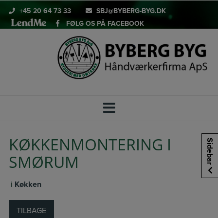
Hop
+45 20 64 73 33
SBJ@BYBERG-BYG.DK
til
FØLG OS PÅ FACEBOOK
indholdet
KØKKENMONTERING I
Sidebar
SMØRUM
i
Køkken
TILBAGE