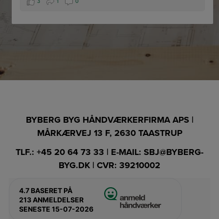
3
1
0
BYBERG BYG HÅNDVÆRKERFIRMA APS |
MÅRKÆRVEJ 13 F, 2630 TAASTRUP
TLF.:
+45 20 64 73 33
| E-MAIL:
SBJ@BYBERG-
BYG.DK
| CVR: 39210002
4.7
BASERET PÅ
213 ANMELDELSER
SENESTE 15-07-2026